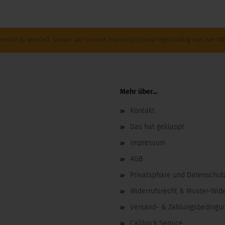
 23. Mai 2020 in den Shop aufgenommen.
echt zu werden, lassen wir unsere Internetpräsenz regelmäßig von der htt
Mehr über...
Kontakt
Das hat geklappt
Impressum
AGB
Privatsphäre und Datenschut
Widerrufsrecht & Muster-Wid
Versand- & Zahlungsbedingu
Callback Service