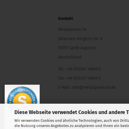
Kontakt
Metallpulver 24
Johannes-Görgens-Str. 8
53757 Sankt Augustin
Deutschland
Tel.: +49 (0)2241 1486412
Fax: +49 (0)2241 1486413
E-Mail:
info@metallpulver24.de
Vertrag widerrufen
Diese Webseite verwendet Cookies und andere 
Wir verwenden Cookies und ähnliche Technologien, auch von Dritta
die Nutzung unseres Angebotes zu analysieren und Ihnen ein bestm
SEHR GUT