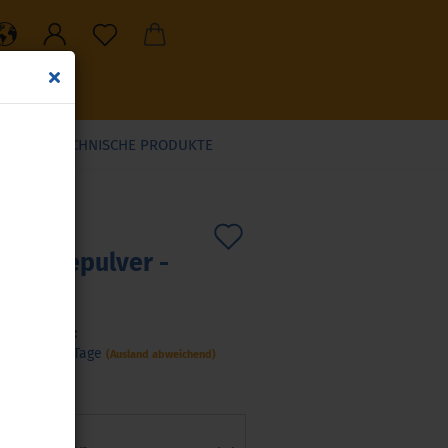
ELN
TECHNISCHE PRODUKTE
Auf
:
p101
)
nbronzepulver -
den
µm
Merkzettel
Lieferzeit:
ca. 3-4 Tage
(Ausland abweichend)