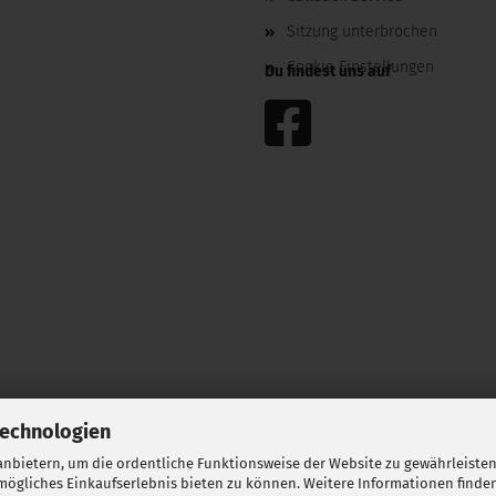
Sitzung unterbrochen
Cookie Einstellungen
Du findest uns auf
Technologien
nbietern, um die ordentliche Funktionsweise der Website zu gewährleisten
ögliches Einkaufserlebnis bieten zu können. Weitere Informationen finden
Webshop erstellen
mit Gambio.de © 2026