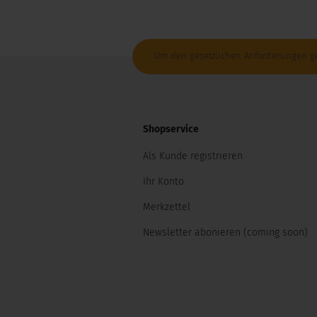
Diesen Artikel haben wir am Samstag,
Um den gesetzlichen Anforderungen ger
Shopservice
Als Kunde registrieren
Ihr Konto
Merkzettel
Newsletter abonieren (coming soon)