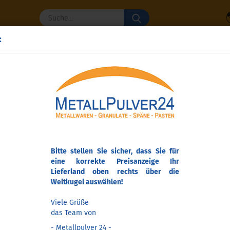
Suche...
:
NULATE & SPÄNE
HARZE & PIGMENTE
METALLWAREN & KUG
»
»
Pulver
Zinnbronzepulver - 45 µm
(Art.Nr.
Zin
45 
Bitte stellen Sie sicher, dass Sie für
eine korrekte Preisanzeige Ihr
Lieferland oben rechts über die
Weltkugel auswählen!
Viele Grüße
das Team von
Maße:
- Metallpulver 24 -