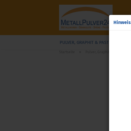
Hinweis
PULVER, GRAPHIT & PASTEN
GRA
»
Startseite
Pulver, Graphit & Pasten