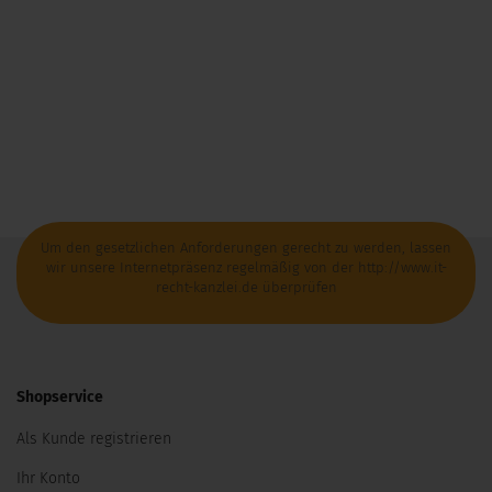
Um den gesetzlichen Anforderungen gerecht zu werden, lassen
wir unsere Internetpräsenz regelmäßig von der http://www.it-
recht-kanzlei.de überprüfen
Shopservice
Als Kunde registrieren
Ihr Konto