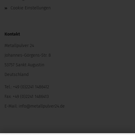
Cookie Einstellungen
Kontakt
Metallpulver 24
Johannes-Görgens-Str. 8
53757 Sankt Augustin
Deutschland
Tel.: +49 (0)2241 1486412
Fax: +49 (0)2241 1486413
E-Mail:
info@metallpulver24.de