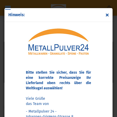
Hinweis:
PASTEN
Bitte stellen Sie sicher, dass Sie für
eine korrekte Preisanzeige Ihr
Lieferland oben rechts über die
Weltkugel auswählen!
Hier finden Sie alle von uns angebotenen Metallpulver
übersichtlich sortiert.
Viele Grüße
das Team von
Sortieren nach
pro Seite
Sortieren nach
50 pro Seite
- Metallpulver 24 -
Johannes-Görgens-Strasse 8