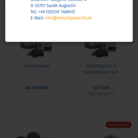
1
D-53757 Sankt Augustin
Tel. +49 (0)2241 1486412
E-Mail:
info@metallpulver24.de
AUSVERKAUFT
AUSVERKAUFT
Graphitpaste
Graphitpaste &
Graphitpulver Set
ab 2,63 EUR
4,21 EUR
21,05 EUR pro 1 L
AUSVERKAUFT