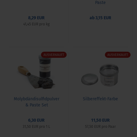
Paste
8,29 EUR
ab 3,15 EUR
41,45 EUR pro kg
AUSVERKAUFT
AUSVERKAUFT
Molybdändisulfidpulver
Silbereffekt-Farbe
& Paste Set
6,30 EUR
11,50 EUR
31,50 EUR pro 1 L
57,50 EUR pro Paar