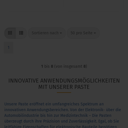
Sortieren nach
pro Seite
Sortieren nach
50 pro Seite
1
1
bis
8
(von insgesamt
8
)
INNOVATIVE ANWENDUNGSMÖGLICHKEITEN
MIT UNSERER PASTE
Unsere Paste eröffnet ein umfangreiches Spektrum an
innovativen Anwendungsbereichen. Von der Elektronik- über die
Automobilindustrie bis hin zur Medizintechnik – Die Pasten
überzeugt durch ihre Präzision und Zuverlässigkeit. Egal, ob Sie
leitfähige Eigenschaften für elektronische Bauteile benötigen