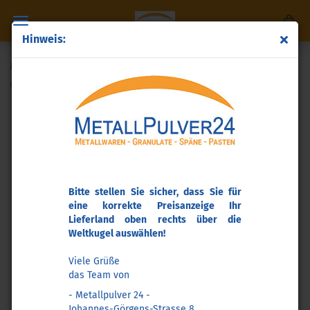
Hinweis:
Messing-Locken
(Art.Nr.:
p63
)
Bitte stellen Sie sicher, dass Sie für
eine korrekte Preisanzeige Ihr
Lieferland oben rechts über die
Weltkugel auswählen!
Viele Grüße
das Team von
- Metallpulver 24 -
Johannes-Görgens-Strasse 8