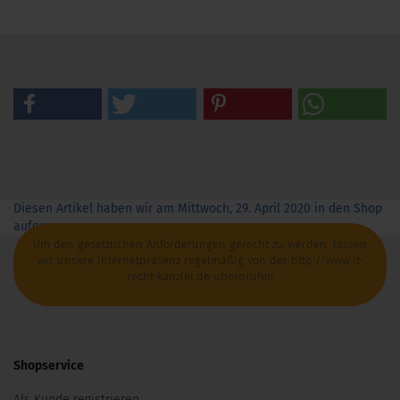
Diesen Artikel haben wir am Mittwoch, 29. April 2020 in den Shop
aufgenommen.
Um den gesetzlichen Anforderungen gerecht zu werden, lassen
wir unsere Internetpräsenz regelmäßig von der http://www.it-
recht-kanzlei.de überprüfen
Shopservice
Als Kunde registrieren